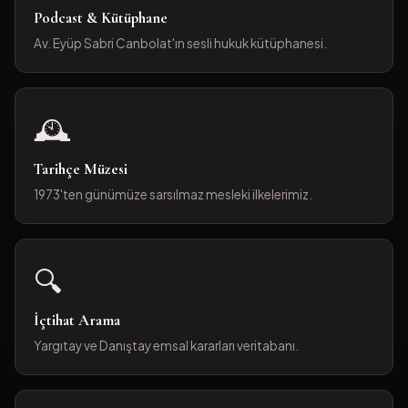
Podcast & Kütüphane
Av. Eyüp Sabri Canbolat'ın sesli hukuk kütüphanesi.
🕰️
Tarihçe Müzesi
1973'ten günümüze sarsılmaz mesleki ilkelerimiz.
🔍
İçtihat Arama
Yargıtay ve Danıştay emsal kararları veritabanı.