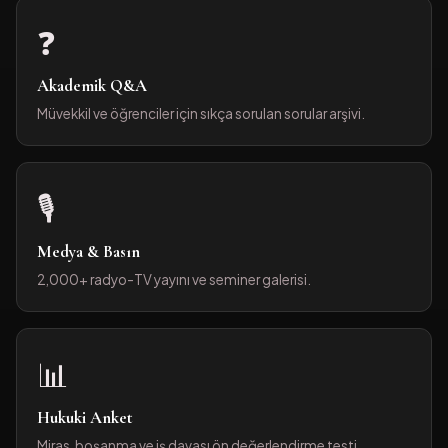
❓
Akademik Q&A
Müvekkil ve öğrenciler için sıkça sorulan sorular arşivi.
🎙️
Medya & Basın
2,000+ radyo-TV yayını ve seminer galerisi.
📊
Hukuki Anket
Miras, boşanma ve iş davası ön değerlendirme testi.