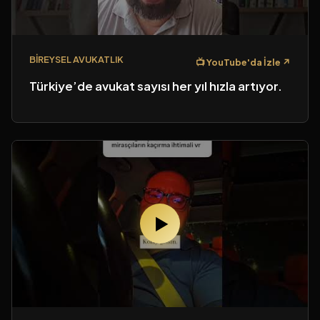
Hangi Ofis ile Görüşmek İstersiniz?
BIREYSEL AVUKATLIK
📺 YouTube'da İzle ↗
Tercih Edilen Randevu Tarihi
Türkiye’de avukat sayısı her yıl hızla artıyor.
Kısa Açıklama / Not
▶
Randevu Talep Et
Vazgeç