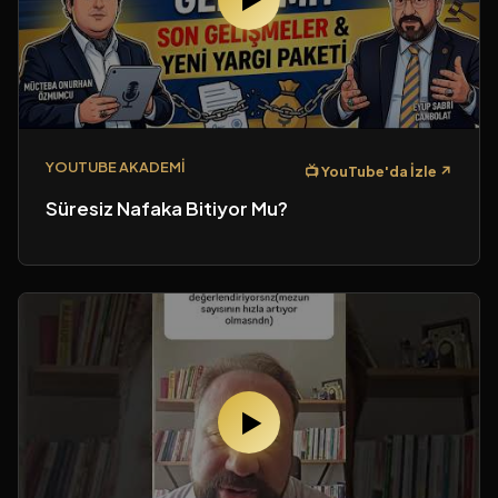
Adınız Soyadınız *
Telefon Numarası *
YOUTUBE AKADEMI
📺 YouTube'da İzle ↗
Süresiz Nafaka Bitiyor Mu?
Hukuki Konu
Görüşmek İstediğiniz Avukat
▶