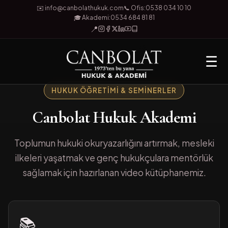
✉️ info@canbolathukuk.com
📞 Ofis:
0538 034 10 10
🎓 Akademi:
0534 684 81 81
📍
☰
HUKUK ÖĞRETIMI & SEMINERLER
Canbolat Hukuk Akademi
Toplumun hukuki okuryazarlığını artırmak, mesleki
ilkeleri yaşatmak ve genç hukukçulara mentörlük
sağlamak için hazırlanan video kütüphanemiz.
📚